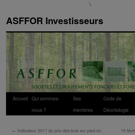
ASFFOR Investisseurs
Accueil
Qui sommes-
Ses
Code de
Aller
nous ?
membres
Déontologie
au
contenu
←
Indicateur 2017 du prix des bois sur pied en
15 févr