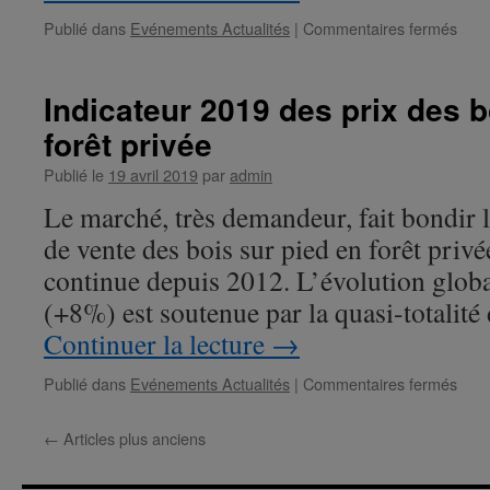
Publié dans
Evénements Actualités
|
Commentaires fermés
sur
Indi
201
du
Indicateur 2019 des prix des b
Mar
forêt privée
des
Forê
Publié le
19 avril 2019
par
admin
en
Fran
Le marché, très demandeur, fait bondir 
de vente des bois sur pied en forêt priv
continue depuis 2012. L’évolution globa
(+8%) est soutenue par la quasi-totalit
Continuer la lecture
→
Publié dans
Evénements Actualités
|
Commentaires fermés
sur
Indi
201
←
Articles plus anciens
des
prix