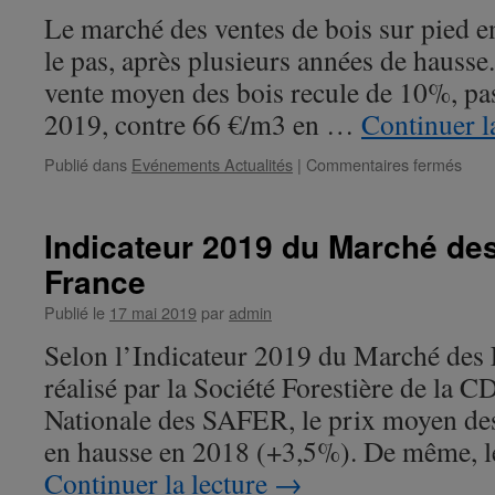
Fran
Le marché des ventes de bois sur pied e
le pas, après plusieurs années de hausse
vente moyen des bois recule de 10%, pa
2019, contre 66 €/m3 en …
Continuer l
Publié dans
Evénements Actualités
|
Commentaires fermés
sur
IND
202
du
Indicateur 2019 du Marché des
prix
France
de
vent
Publié le
17 mai 2019
par
admin
des
bois
Selon l’Indicateur 2019 du Marché des 
sur
réalisé par la Société Forestière de la C
pied
en
Nationale des SAFER, le prix moyen des 
forêt
en hausse en 2018 (+3,5%). De même,
priv
Continuer la lecture
→