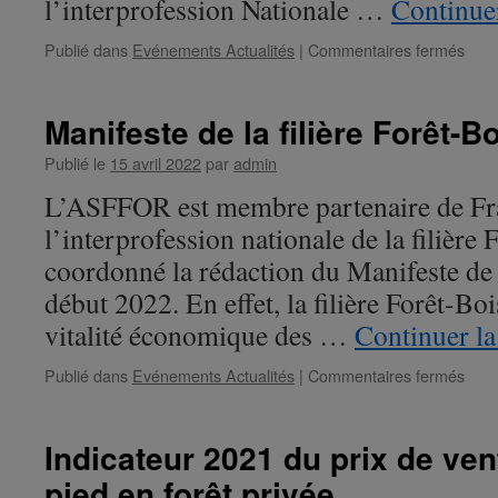
l’interprofession Nationale …
Continuer
!
Publié dans
Evénements Actualités
|
Commentaires fermés
sur
Indi
202
du
Manifeste de la filière Forêt-B
prix
des
Publié le
15 avril 2022
par
admin
bois
L’ASFFOR est membre partenaire de Fra
sur
pied
l’interprofession nationale de la filière 
en
coordonné la rédaction du Manifeste de l
forêt
priv
début 2022. En effet, la filière Forêt-Bois
vitalité économique des …
Continuer la
Publié dans
Evénements Actualités
|
Commentaires fermés
sur
Mani
de
la
Indicateur 2021 du prix de ven
filièr
pied en forêt privée
Forê