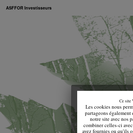
des
bois
ASFFOR Investisseurs
sur
pied
en
forêt
priv
Ce site 
Les cookies nous perme
partageons également de
notre site avec nos 
combiner celles-ci avec
avez fournies ou qu'ils o