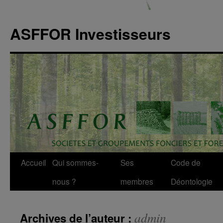
ASFFOR Investisseurs
Accueil
Qui sommes-
Ses
Code de
Aller
nous ?
membres
Déontologie
au
contenu
admin
Archives de l’auteur :