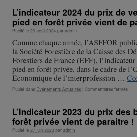
L’indicateur 2024 du prix de v
pied en forêt privée vient de pa
Publié le
29 août 2024
par
admin
Comme chaque année, l’ASFFOR publie, 
la Société Forestière de la Caisse des Dé
Forestiers de France (EFF), l’indicateur
pied en forêt privée, dans le cadre de l’
Economique de l’interprofession …
Con
Publié dans
Evénements Actualités
|
Commentaires fermés
sur
L’ind
202
du
L’Indicateur 2023 du prix des 
prix
forêt privée vient de paraitre !
de
vent
Publié le
27 juin 2023
par
admin
des