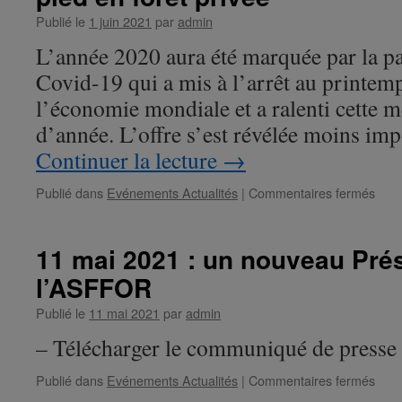
Bois
Publié le
1 juin 2021
par
admin
pour
202
L’année 2020 aura été marquée par la p
Covid-19 qui a mis à l’arrêt au printem
l’économie mondiale et a ralenti cette 
d’année. L’offre s’est révélée moins imp
Continuer la lecture
→
Publié dans
Evénements Actualités
|
Commentaires fermés
sur
Indi
202
du
11 mai 2021 : un nouveau Pré
prix
l’ASFFOR
de
vent
Publié le
11 mai 2021
par
admin
des
bois
– Télécharger le communiqué de presse
sur
pied
Publié dans
Evénements Actualités
|
Commentaires fermés
sur
en
11