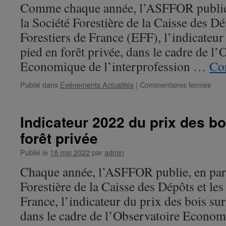
bois
Comme chaque année, l’ASFFOR publie, 
sur
la Société Forestière de la Caisse des Dé
pied
en
Forestiers de France (EFF), l’indicateur
forêt
pied en forêt privée, dans le cadre de l’
priv
vient
Economique de l’interprofession …
Con
de
paraî
Publié dans
Evénements Actualités
|
Commentaires fermés
sur
L’Ind
202
du
Indicateur 2022 du prix des bo
prix
forêt privée
des
bois
Publié le
18 mai 2022
par
admin
sur
pied
Chaque année, l’ASFFOR publie, en part
en
Forestière de la Caisse des Dépôts et les
forêt
priv
France, l’indicateur du prix des bois sur
vient
dans le cadre de l’Observatoire Econom
de
para