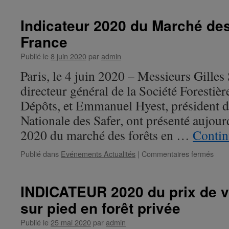
forêt
mai
priv
202
Indicateur 2020 du Marché des
:
France
un
nou
Publié le
8 juin 2020
par
admin
Prés
pour
Paris, le 4 juin 2020 – Messieurs Gilles 
l’A
directeur général de la Société Forestièr
Dépôts, et Emmanuel Hyest, président d
Nationale des Safer, ont présenté aujour
2020 du marché des forêts en …
Contin
Publié dans
Evénements Actualités
|
Commentaires fermés
sur
Indi
202
du
INDICATEUR 2020 du prix de v
Mar
sur pied en forêt privée
des
Forê
Publié le
25 mai 2020
par
admin
en