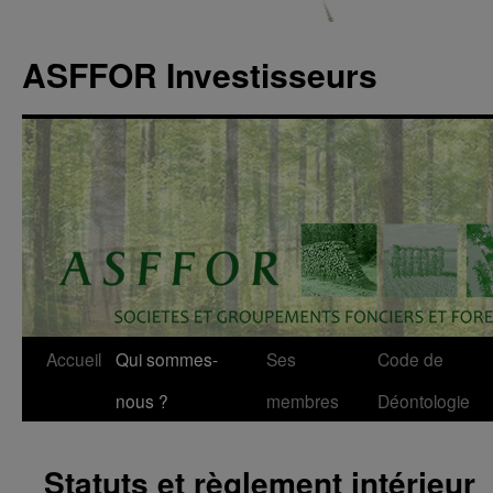
ASFFOR Investisseurs
Accueil
Qui sommes-
Ses
Code de
Aller
nous ?
membres
Déontologie
au
contenu
Statuts et règlement intérieur